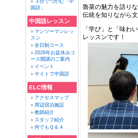
３分でつかむ「中
魯菜の魅力を語りな
国語」
伝統を知りながら文
中国語レッスン
「学び」と「味わい
マンツーマンレッ
レッスンです！
スン
全日制コース
2026年お盆休みコ
ース開講のご案内
イベント
サイトで中国語
ELC情報
アクセスマップ
周辺宿泊施設
教師紹介
スタッフ紹介
何でもＱ＆Ａ