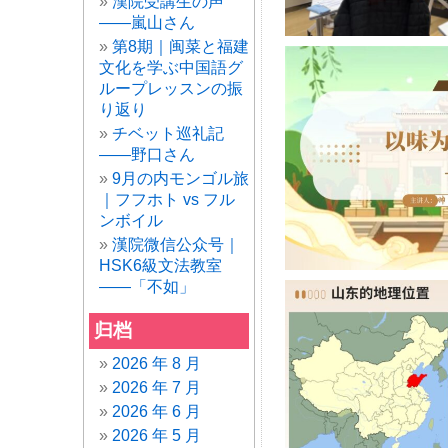
漢院受講生の声
——嵐山さん
第8期｜闽菜と福建
文化を学ぶ中国語グ
ループレッスンの振
り返り
チベット巡礼記
——野口さん
9月の内モンゴル旅
｜フフホト vs フル
ンボイル
漢院微信公众号｜
HSK6級文法教室
——「不如」
归档
2026 年 8 月
2026 年 7 月
2026 年 6 月
2026 年 5 月