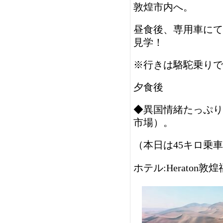
敦煌市内へ。
昼食後、専用車にて
見学！
※行きは駱駝乗りで
夕食後
◆異国情緒たっぷり
市場）。
（本日は45キロ乗
ホテル:
Heraton