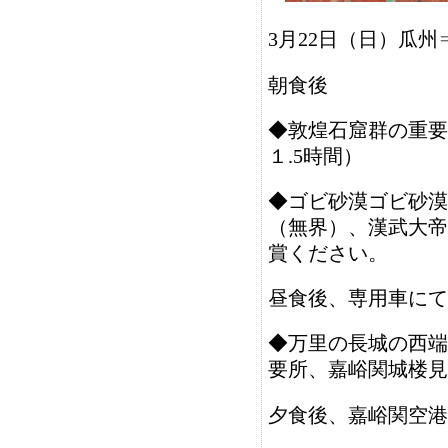
3月22日（日）
瓜州
朝食後
◆敦煌石窟群の重要
１.5時間）
◆ゴビ砂漠ゴビ砂漠
（無界）、漢武大帝
賞ください。
昼食後、専用車にて嘉
◆万里の長城の西端
要所、嘉峪関城楼見
夕食後、嘉峪関空港