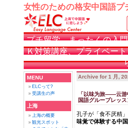
女性のための格安中国語プ
プチ留学、まったくの入門
Ｋ対策講座、プライベート
Archive for 1 月, 2
MENU
ELCって?
受講生の声
「以味为旅——云游
国語グループレッス
上海
孔子が「食不厌精」
上海の概要
味覚で体験する中国
観光スポット