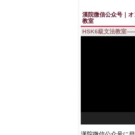
漢院微信公众号｜オ
教室
HSK6級文法教室—
视
频
播
放
器
00:00
漢院微信公众号に登