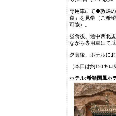
専用車にて◆敦煌の
窟」を見学（ご希望
可能）。
昼食後、途中西北規
ながら専用車にて瓜
夕食後、ホテルにお
（本日は約150キ
ホテル:
希頓国風ホ