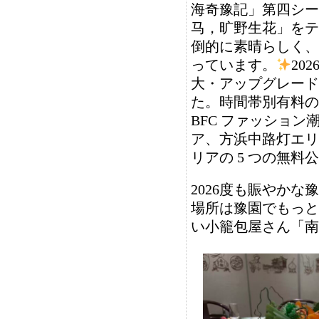
海奇豫記」第四シー
马，旷野生花」をテ
倒的に素晴らしく、
っています。
20
大・アップグレード
た。時間帯別有料の
BFC ファッショ
ア、方浜中路灯エリ
リアの 5 つの無
2026度も賑やか
場所は豫園でもっと
い小籠包屋さん「南