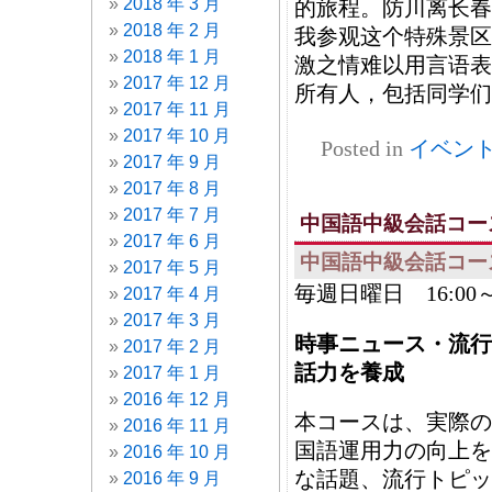
2018 年 3 月
的旅程。防川离长春
2018 年 2 月
我参观这个特殊景区
2018 年 1 月
激之情难以用言语表
2017 年 12 月
所有人，包括同学们
2017 年 11 月
2017 年 10 月
Posted in
イベン
2017 年 9 月
2017 年 8 月
2017 年 7 月
中国語中級会話コー
2017 年 6 月
中国語中級会話コー
2017 年 5 月
毎週日曜日 16:00～1
2017 年 4 月
2017 年 3 月
時事ニュース・流行
2017 年 2 月
話力を養成
2017 年 1 月
2016 年 12 月
本コースは、実際の
2016 年 11 月
国語運用力の向上を
2016 年 10 月
な話題、流行トピッ
2016 年 9 月