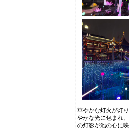
華やかな灯火が灯り
やかな光に包まれ、
の灯影が池の心に映