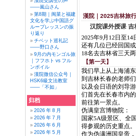
漢院受講生の声
——嵐山さん
第8期｜闽菜と福建
漢院｜2025吉林旅
文化を学ぶ中国語グ
汉院课外授课 吉
ループレッスンの振
り返り
2025年9月12日
チベット巡礼記
还有几位已经回国或
——野口さん
18名去吉林省三天
9月の内モンゴル旅
｜フフホト vs フル
【第一天】
ンボイル
我们早上从上海浦东
漢院微信公众号｜
到吉林长春的老师们
HSK6級文法教室
以及会日语的刘导游
——「不如」
们首先在长春市内的
归档
前往第一景点。
伪满皇宫博物院：
2026 年 8 月
国家5A级景区、全
2026 年 7 月
2026 年 6 月
得参观的历史重点。
2026 年 5 月
作为伪满洲国皇帝，