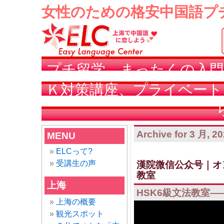
女性のための格安中国語プ
プチ留学、まったくの入門
Ｋ対策講座、プライベート
Archive for 3 月, 2
MENU
ELCって?
受講生の声
漢院微信公众号｜オ
教室
上海
HSK6級文法教室—
上海の概要
视
観光スポット
频