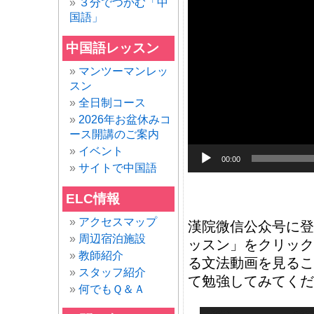
３分でつかむ「中
播
国語」
放
中国語レッスン
器
マンツーマンレッ
スン
全日制コース
2026年お盆休みコ
ース開講のご案内
イベント
00:00
サイトで中国語
ELC情報
アクセスマップ
漢院微信公众号に登
周辺宿泊施設
ッスン」をクリック
教師紹介
る文法動画を見るこ
スタッフ紹介
て勉強してみてくだ
何でもＱ＆Ａ