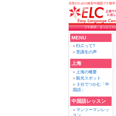
女性のための格安中国語プチ留学
プチ留学、まったくの
MENU
ELCって?
受講生の声
上海
上海の概要
観光スポット
３分でつかむ「中
国語」
中国語レッスン
マンツーマンレッ
スン