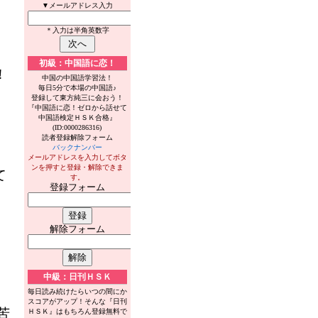
▼メールアドレス入力
＊入力は半角英数字
初級：中国語に恋！
！
中国の中国語学習法！
毎日5分で本場の中国語♪
登録して東方純三に会おう！
『中国語に恋！ゼロから話せて
中国語検定ＨＳＫ合格』
(ID:0000286316)
読者登録解除フォーム
バックナンバー
メールアドレスを入力してボタ
ンを押すと登録・解除できま
て
す。
登録フォーム
解除フォーム
中級：日刊ＨＳＫ
毎日読み続けたらいつの間にか
スコアがアップ！そんな『日刊
苦
ＨＳＫ』はもちろん登録無料で