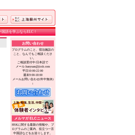
国語を学ぶならELC！
お問い合わせ
プログラムのこと、宿泊施設の
こと、なんでもご相談くださ
い。
ご相談受付中/日本語で
、
メール:hanyuan@jicsh.com
平日10:00-22:00
週末9:00-18:00
メールお問い合わせ(年中無休)
↓
メルマガ ELCニュース
HSKに関する最新の情報や、プ
ログラムのご案内、役立つ一言
中国語などをお送りします。