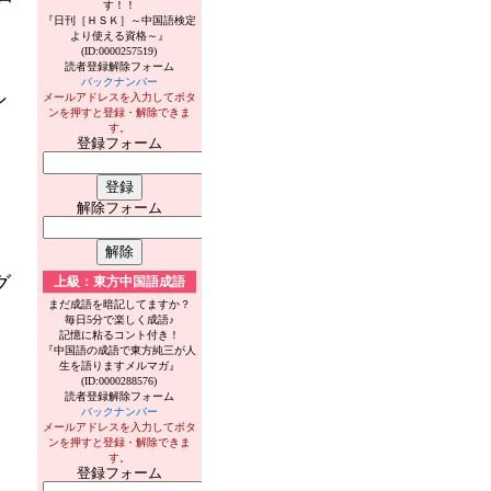
す！！
『日刊［ＨＳＫ］～中国語検定
より使える資格～』
(ID:0000257519)
読者登録解除フォーム
バックナンバー
シ
メールアドレスを入力してボタ
ンを押すと登録・解除できま
す。
登録フォーム
解除フォーム
グ
上級：東方中国語成語
まだ成語を暗記してますか？
毎日5分で楽しく成語♪
記憶に粘るコント付き！
『中国語の成語で東方純三が人
生を語りますメルマガ』
(ID:0000288576)
読者登録解除フォーム
バックナンバー
メールアドレスを入力してボタ
ンを押すと登録・解除できま
す。
登録フォーム