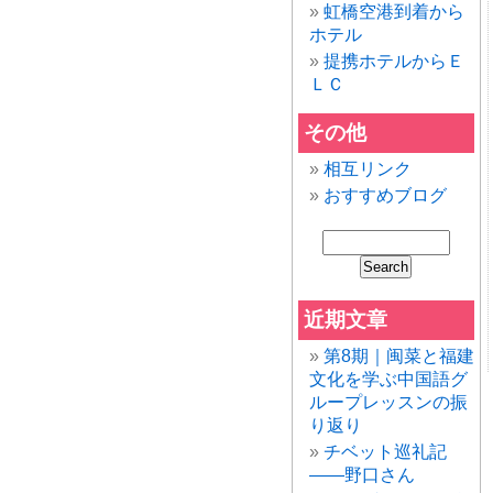
虹橋空港到着から
ホテル
提携ホテルからＥ
ＬＣ
その他
相互リンク
おすすめブログ
近期文章
第8期｜闽菜と福建
文化を学ぶ中国語グ
ループレッスンの振
り返り
チベット巡礼記
——野口さん