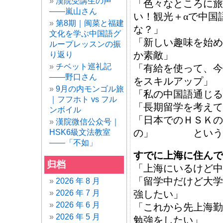
漢院受講生の声
「色々なところに旅
——嵐山さん
い！観光＋αで中国
第8期｜闽菜と福建
な？」
文化を学ぶ中国語グ
「新しい趣味を始め
ループレッスンの振
か素敵」
り返り
チベット巡礼記
「有給を使って、今
——野口さん
をスキルアップ」
9月の内モンゴル旅
「私の中国語通じる
｜フフホト vs フル
「長期留学を考えて
ンボイル
「日本でのＨＳＫの
漢院微信公众号｜
の」 という
HSK6級文法教室
——「不如」
すでに上海に住んで
归档
「上海にいるけど中
「留学中だけど大学
2026 年 8 月
2026 年 7 月
強したい」
2026 年 6 月
「これから先上海勤
2026 年 5 月
勉強をしたい」