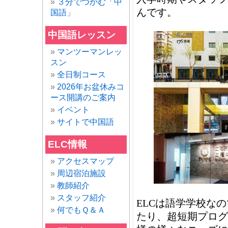
３分でつかむ「中
んです。
国語」
中国語レッスン
マンツーマンレッ
スン
全日制コース
2026年お盆休みコ
ース開講のご案内
イベント
サイトで中国語
ELC情報
アクセスマップ
周辺宿泊施設
教師紹介
スタッフ紹介
ELCは語学学校な
何でもＱ＆Ａ
たり、超短期プログ