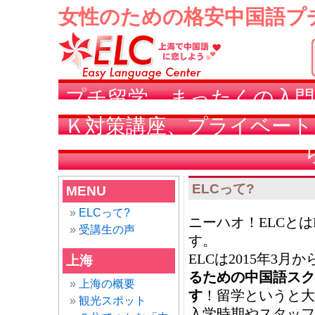
女性のための格安中国語プ
プチ留学、まったくの入門
Ｋ対策講座、プライベート
ELCって?
MENU
ELCって?
ニーハオ！ELCとはEasy
受講生の声
す。
ELCは2015年3月
上海
るための中国語スク
上海の概要
す
！留学というと大
観光スポット
入学時期やスタッフ