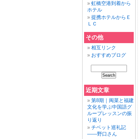
虹橋空港到着から
ホテル
提携ホテルからＥ
ＬＣ
その他
相互リンク
おすすめブログ
近期文章
第8期｜闽菜と福建
文化を学ぶ中国語グ
ループレッスンの振
り返り
チベット巡礼記
——野口さん