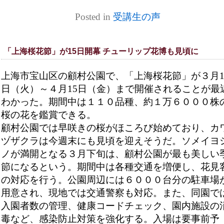
Posted in
受講生の声
「上海桜花節」が15日開幕 チューリップ花博も見頃に
上海市宝山区の顧村公園で、「上海桜花節」が３月1
日（火）～４月15日（金）まで開催されることが最
わかった。期間中は１１０品種、約１万６０００株
桜の花を鑑賞できる。
顧村公園では早咲きの桜がほころび始めており、カ
ヅザクラは今週末にも見頃を迎えそうだ。ソメイヨ
ノが満開となる３月下旬は、顧村公園が最も美しい
節になるという。期間中は各種交通を増便し、花見
の対応を行う。公園周辺には６０００台分の駐車場
用意され、現地では交通警察も対応。また、同園で
入園者数の管理、健康コードチェック、園内施設の
毒など、感染防止対策を強化する。入場は要事前予