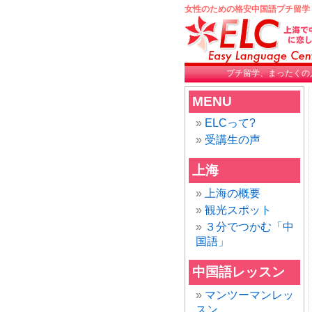
女性のための格安中国語プチ留学
プチ留学、まったくの
MENU
ELCって?
受講生の声
上海
上海の概要
観光スポット
３分でつかむ「中
国語」
中国語レッスン
マンツーマンレッ
スン