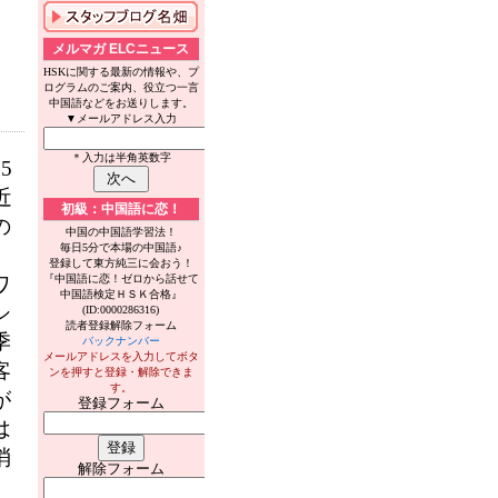
メルマガ ELCニュース
HSKに関する最新の情報や、プ
ログラムのご案内、役立つ一言
中国語などをお送りします。
▼メールアドレス入力
＊入力は半角英数字
5
近
初級：中国語に恋！
の
中国の中国語学習法！
毎日5分で本場の中国語♪
登録して東方純三に会おう！
ワ
『中国語に恋！ゼロから話せて
中国語検定ＨＳＫ合格』
シ
(ID:0000286316)
読者登録解除フォーム
季
バックナンバー
メールアドレスを入力してボタ
客
ンを押すと登録・解除できま
す。
が
登録フォーム
は
消
解除フォーム