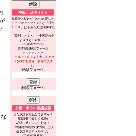
の
中級：日刊ＨＳＫ
毎日読み続けたらいつの間にか
が
スコアがアップ！そんな『日刊
ッ
ＨＳＫ』はもちろん登録無料で
す！！
『日刊［ＨＳＫ］～中国語検定
より使える資格～』
(ID:0000257519)
読者登録解除フォーム
バックナンバー
メールアドレスを入力してボタ
ンを押すと登録・解除できま
す。
登録フォーム
解除フォーム
上級：東方中国語成語
まだ成語を暗記してますか？
とな
毎日5分で楽しく成語♪
記憶に粘るコント付き！
『中国語の成語で東方純三が人
生を語りますメルマガ』
(ID:0000288576)