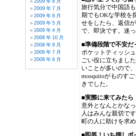
2009 年 8 月
旅行気分で中国語も
2009 年 7 月
期でもOKな学校を
2009 年 6 月
せをしたら、返信が
2009 年 5 月
で、即決です。迷っ
2009 年 4 月
2008 年 10 月
■準備段階で不安だ
2008 年 9 月
ポケットティッシュ
2008 年 7 月
2008 年 6 月
ごい役に立ちました
いことが多いので、
mosquitoがも
きでした。
■実際に来てみたら
意外となんとかなっ
人はみんな親切です
町の人に助けを求め
■即答！いち押しポ