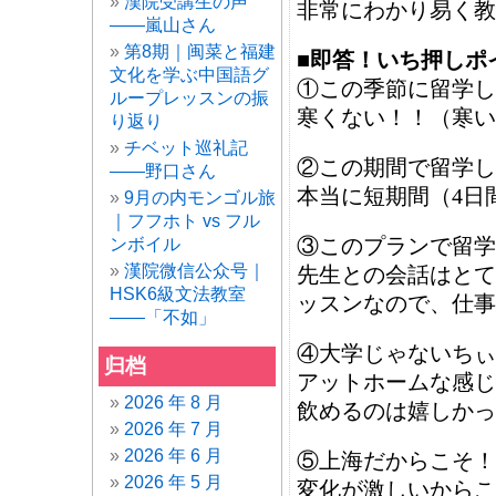
漢院受講生の声
非常にわかり易く教
——嵐山さん
第8期｜闽菜と福建
■即答！いち押しポ
文化を学ぶ中国語グ
①この季節に留学し
ループレッスンの振
寒くない！！（寒い
り返り
チベット巡礼記
②この期間で留学し
——野口さん
本当に短期間（4日
9月の内モンゴル旅
｜フフホト vs フル
③このプランで留学
ンボイル
漢院微信公众号｜
先生との会話はとて
HSK6級文法教室
ッスンなので、仕事
——「不如」
④大学じゃないちぃ
归档
アットホームな感じ
2026 年 8 月
飲めるのは嬉しかっ
2026 年 7 月
2026 年 6 月
⑤上海だからこそ！
2026 年 5 月
変化が激しいからこ