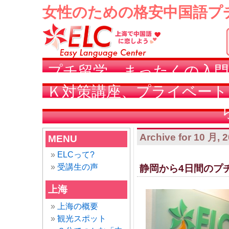
女性のための格安中国語プ
プチ留学、まったくの入門
Ｋ対策講座、プライベート
Archive for 10 月, 
MENU
ELCって?
受講生の声
静岡から4日間のプ
上海
上海の概要
観光スポット