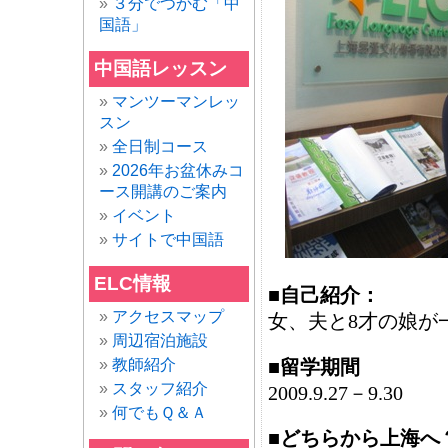
３分でつかむ「中
国語」
中国語レッスン
マンツーマンレッ
スン
全日制コース
2026年お盆休みコ
ース開講のご案内
イベント
サイトで中国語
ELC情報
■自己紹介：
アクセスマップ
女、夫と8才の娘が
周辺宿泊施設
■留学期間
教師紹介
スタッフ紹介
2009.9.27－9.30
何でもＱ＆Ａ
■どちらから上海へ