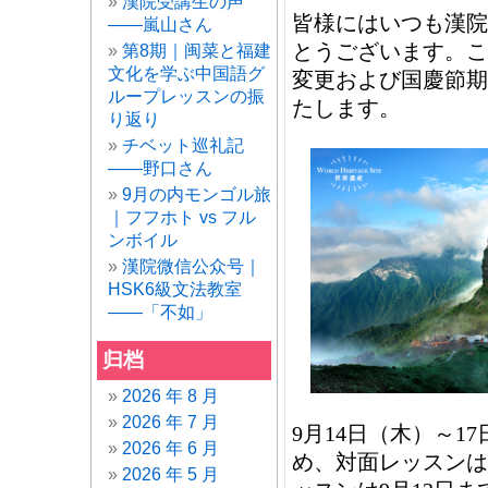
漢院受講生の声
皆様にはいつも漢院
——嵐山さん
とうございます。この
第8期｜闽菜と福建
文化を学ぶ中国語グ
変更および国慶節期
ループレッスンの振
たします。
り返り
チベット巡礼記
——野口さん
9月の内モンゴル旅
｜フフホト vs フル
ンボイル
漢院微信公众号｜
HSK6級文法教室
——「不如」
归档
2026 年 8 月
2026 年 7 月
9月14日（木）～1
2026 年 6 月
め、対面レッスンは
2026 年 5 月