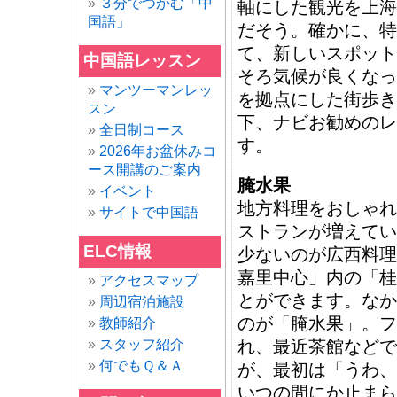
３分でつかむ「中
軸にした観光を上海
国語」
だそう。確かに、特
て、新しいスポット
中国語レッスン
そろ気候が良くなっ
マンツーマンレッ
を拠点にした街歩き
スン
下、ナビお勧めのレ
全日制コース
す。
2026年お盆休みコ
ース開講のご案内
腌水果
イベント
地方料理をおしゃれ
サイトで中国語
ストランが増えてい
ELC情報
少ないのが広西料理
嘉里中心」内の「桂
アクセスマップ
とができます。なか
周辺宿泊施設
のが「腌水果」。フ
教師紹介
スタッフ紹介
れ、最近茶館などで
何でもＱ＆Ａ
が、最初は「うわ、
いつの間にか止まら