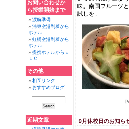
お問い合わせか
味。南国フルーツと
ら授業開始まで
試しを。
渡航準備
浦東空港到着から
ホテル
虹橋空港到着から
ホテル
提携ホテルからＥ
ＬＣ
その他
相互リンク
おすすめブログ
P
近期文章
9月休校日のお知ら