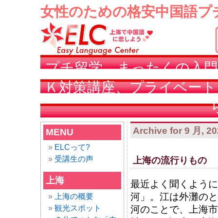
女性のための格安中国語プ
プチ留学、まったくの入門
Ｋ対策講座、プライベート
Archive for 9 月, 2
MENU
ELCって?
受講生の声
上海の流行りもの
上海
最近よく聞くように
河」。江は外灘のと
上海の概要
観光スポット
河のことで、上海市