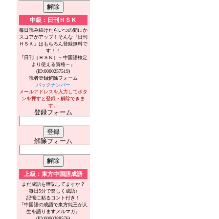
中級：日刊ＨＳＫ
。
毎日読み続けたらいつの間にか
スコアがアップ！そんな『日刊
ＨＳＫ』はもちろん登録無料で
す！！
『日刊［ＨＳＫ］～中国語検定
より使える資格～』
(ID:0000257519)
読者登録解除フォーム
バックナンバー
メールアドレスを入力してボタ
ンを押すと登録・解除できま
す。
登録フォーム
解除フォーム
上級：東方中国語成語
まだ成語を暗記してますか？
毎日5分で楽しく成語♪
記憶に粘るコント付き！
『中国語の成語で東方純三が人
生を語りますメルマガ』
(ID:0000288576)