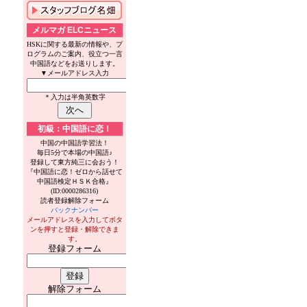
メルマガ ELCニュース
HSKに関する最新の情報や、プ
ログラムのご案内、役立つ一言
中国語などをお送りします。
▼メールアドレス入力
＊入力は半角英数字
初級：中国語に恋！
中国の中国語学習法！
毎日5分で本場の中国語♪
登録して東方純三に会おう！
『中国語に恋！ゼロから話せて
中国語検定ＨＳＫ合格』
(ID:0000286316)
読者登録解除フォーム
バックナンバー
メールアドレスを入力してボタ
ンを押すと登録・解除できま
す。
登録フォーム
解除フォーム