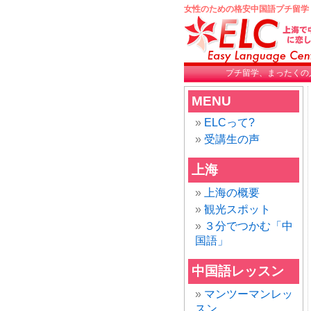
女性のための格安中国語プチ留学
プチ留学、まったくの
MENU
ELCって?
受講生の声
上海
上海の概要
観光スポット
３分でつかむ「中
国語」
中国語レッスン
マンツーマンレッ
スン