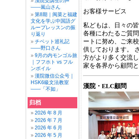
漢院受講生の声
——嵐山さん
お客様サービス
第8期｜闽菜と福建
文化を学ぶ中国語グ
私どもは、日々の皆
ループレッスンの振
各種にわたるご質問
り返り
ートに努め、ご来校
チベット巡礼記
——野口さん
供しております。 
9月の内モンゴル旅
方がより多く交流し
｜フフホト vs フル
家を各界から顧問と
ンボイル
漢院微信公众号｜
HSK6級文法教室
漢院・ELC顧問
——「不如」
归档
2026 年 8 月
2026 年 7 月
2026 年 6 月
2026 年 5 月