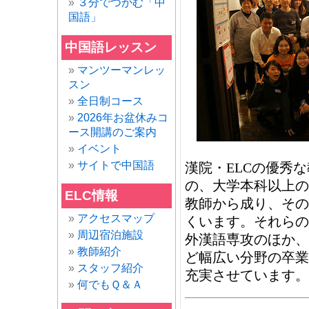
３分でつかむ「中
国語」
中国語レッスン
マンツーマンレッ
スン
全日制コース
2026年お盆休みコ
ース開講のご案内
イベント
サイトで中国語
漢院・ELCの優秀
の、大学本科以上の
ELC情報
教師から成り、その
アクセスマップ
くいます。それらの
周辺宿泊施設
外漢語専攻のほか、
教師紹介
ど幅広い分野の卒業
スタッフ紹介
充実させています。
何でもＱ＆Ａ