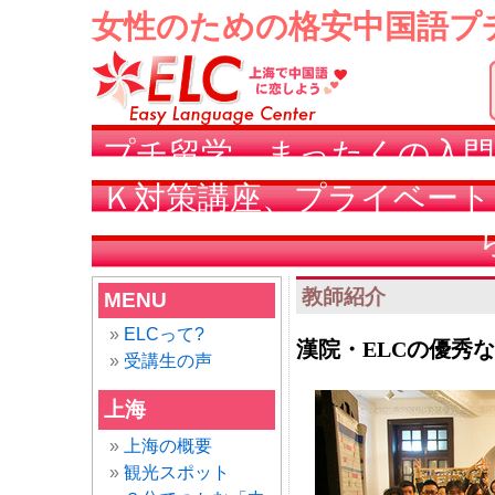
女性のための格安中国語プ
プチ留学、まったくの入門
Ｋ対策講座、プライベート
教師紹介
MENU
ELCって?
漢院・ELCの優秀
受講生の声
上海
上海の概要
観光スポット