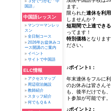
漢院中国語学校は20
３分でつかむ「中
ます。
国語」
限られた
連休を利用
中国語レッスン
しませんか？
マンツーマンレッ
短期間で上達できる
スン
ってます！
全日制コース
特別価格
となります
2026年お盆休みコ
ださい。
ース開講のご案内
イベント
サイトで中国語
♪ポイント1：
ELC情報
年末連休をフルに利
アクセスマップ
周辺宿泊施設
のお休みは皆さんそ
教師紹介
も、後半だけでも、
スタッフ紹介
ト参加が可能です。
何でもＱ＆Ａ
♪ポイント2：