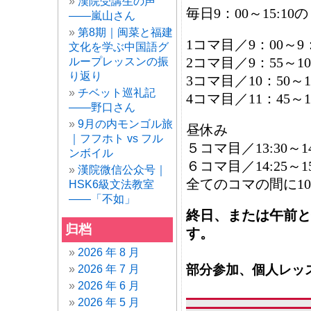
漢院受講生の声
毎日9：00～15:1
——嵐山さん
第8期｜闽菜と福建
1コマ目／9：00～9：
文化を学ぶ中国語グ
2コマ目／9：55～10
ループレッスンの振
り返り
3コマ目／10：50～1
チベット巡礼記
4コマ目／11：45～1
——野口さん
9月の内モンゴル旅
昼休み
｜フフホト vs フル
５コマ目／13:30～14
ンボイル
６コマ目／14:25～15
漢院微信公众号｜
全てのコマの間に1
HSK6級文法教室
——「不如」
終日、または午前と
归档
す。
2026 年 8 月
部分参加、個人レッ
2026 年 7 月
2026 年 6 月
2026 年 5 月