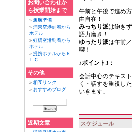
お問い合わせか
ら授業開始まで
午前と午後で進め方
由自在！
渡航準備
みっちり派
は飽きず
浦東空港到着から
ホテル
語力磨き！
虹橋空港到着から
ゆったり派
は午前／
ホテル
喫！
提携ホテルからＥ
ＬＣ
♪ポイント3：
その他
会話中心のテキスト
相互リンク
く・話すを重視した
おすすめブログ
いきます。
近期文章
スケジュール