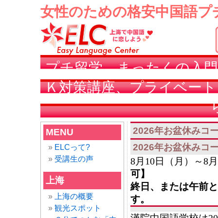
女性のための格安中国語プ
プチ留学、まったくの入門
Ｋ対策講座、プライベート
2026年お盆休みコ
MENU
2026年お盆休みコ
ELCって?
受講生の声
8月10日（月）～8
可】
上海
終日、または午前と
上海の概要
す。
観光スポット