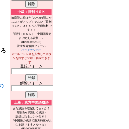
中級：日刊ＨＳＫ
毎日読み続けたらいつの間にか
スコアがアップ！そんな『日刊
ＨＳＫ』はもちろん登録無料で
す！！
『日刊［ＨＳＫ］～中国語検定
より使える資格～』
(ID:0000257519)
読者登録解除フォーム
ころ
バックナンバー
メールアドレスを入力してボタ
ンを押すと登録・解除できま
す。
登録フォーム
解除フォーム
の
上級：東方中国語成語
まだ成語を暗記してますか？
毎日5分で楽しく成語♪
記憶に粘るコント付き！
『中国語の成語で東方純三が人
生を語りますメルマガ』
(ID:0000288576)