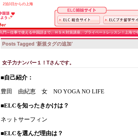
 2泊3日からの上海
入門～仕事で使える中国語まで、ＨＳＫ対策講座、プライベートレッスン！上海で中
Posts Tagged ‘新規タグの追加’
女子力ナンバー１！Tさんです。
■自己紹介：
豊田 由紀恵 女 NO YOGA NO LIFE
■ELCを知ったきかけは？
ネットサーフィン
■ELCを選んだ理由は？