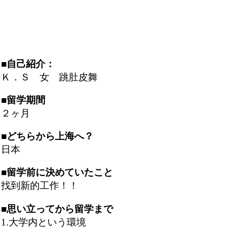
■自己紹介：
Ｋ．Ｓ 女 跳肚皮舞
■留学期間
２ヶ月
■どちらから上海へ？
日本
■留学前に決めていたこと
找到新的工作！！
■思い立ってから留学まで
1.大学内という環境