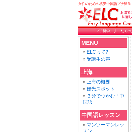
女性のための格安中国語プチ留学
プチ留学、まったくの
MENU
ELCって?
受講生の声
上海
上海の概要
観光スポット
３分でつかむ「中
国語」
中国語レッスン
マンツーマンレッ
スン