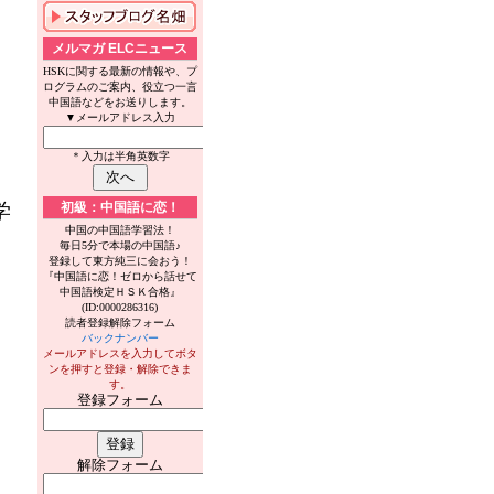
メルマガ ELCニュース
HSKに関する最新の情報や、プ
ログラムのご案内、役立つ一言
中国語などをお送りします。
▼メールアドレス入力
＊入力は半角英数字
学
初級：中国語に恋！
中国の中国語学習法！
毎日5分で本場の中国語♪
登録して東方純三に会おう！
『中国語に恋！ゼロから話せて
中国語検定ＨＳＫ合格』
(ID:0000286316)
読者登録解除フォーム
バックナンバー
メールアドレスを入力してボタ
ンを押すと登録・解除できま
す。
登録フォーム
解除フォーム