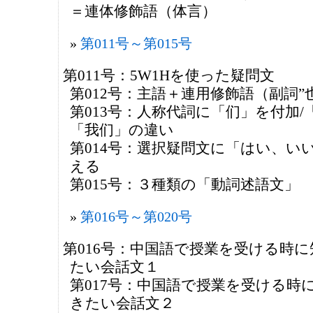
＝連体修飾語（体言）
第011号～第015号
第011号：5W1Hを使った疑問文
第012号：主語＋連用修飾語（副詞”
第013号：人称代詞に「们」を付加/
「我们」の違い
第014号：選択疑問文に「はい、い
える
第015号：３種類の「動詞述語文」
第016号～第020号
第016号：中国語で授業を受ける時
たい会話文１
第017号：中国語で授業を受ける時
きたい会話文２