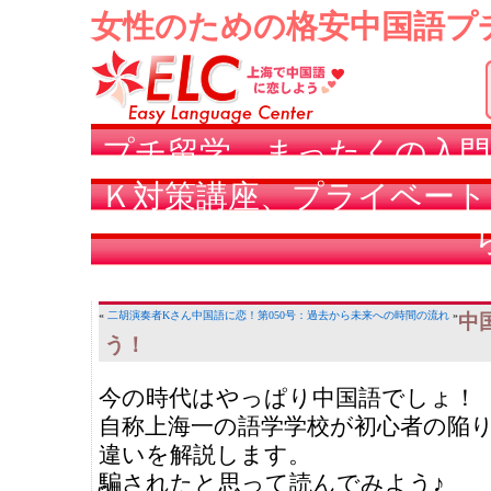
女性のための格安中国語プ
プチ留学、まったくの入門
Ｋ対策講座、プライベート
«
二胡演奏者Kさん
中国語に恋！第050号：過去から未来への時間の流れ
»
中
う！
今の時代はやっぱり中国語でしょ！
自称上海一の語学学校が初心者の陥
違いを解説します。
騙されたと思って読んでみよう♪