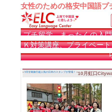
女性のための格安中国語プ
プチ留学、まったくの入門
Ｋ対策講座、プライベート
«
9月甘南旅行
超人気の日本のスタンプが登場！
»
10月虹口Citywa