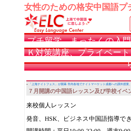
女性のための格安中国語プ
プチ留学、まったくの入門
Ｋ対策講座、プライベート
«
「上海ナイトフェス」が開幕 市内各地でナイトマーケット
成都への課外授業
７月開講の中国語レッスン及び学校イベ
来校個人レッスン
発音、HSK、ビジネス中国語指導で