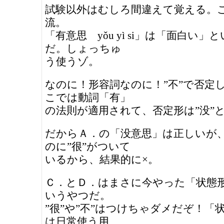
試験以外はむしろ間違えて覚える。
流。
「有意思 yǒu yì si」は「面白い」
だ。しょっちゅ
う使うゾ。
なのに！形容詞なのに！”不”で否定
こでは動詞「有」
の法則が適用されて、否定形は”没”
だからＡ．の「没意思」は正しいが
のに”很”がついて
いるから、結果的に×。
Ｃ．とＤ．はまさに今やった「状態
いうやつだ。
”很”や”不”はつけちゃダメだぞ！「
は日常使う用