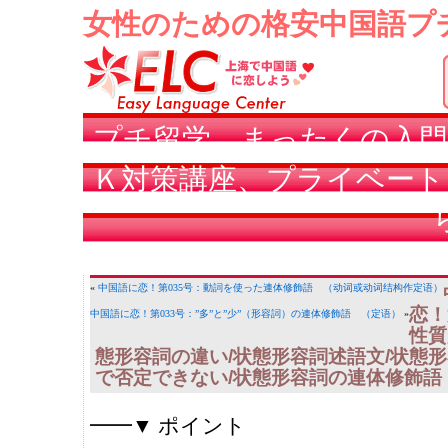
女性のための格安中国語プ
プチ留学、まったくの入門
Ｋ対策講座、プライベート
«
中国語に恋！第035号：動詞を使った連体修飾語 （动词或动词结构作定语）
恋！
中国語に恋！第033号：”多”と”少”（形容詞）の連体修飾語 （定语）
»
性質
態形容詞の違い/状態形容詞述語文/状態形
で否定できない/状態形容詞の連体修飾語
━━▼ ポイント