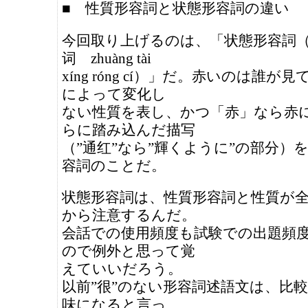
■ 性質形容詞と状態形容詞の違い
今回取り上げるのは、「状態形容詞
词 zhuàng tài
xíng róng cí）」だ。赤いのは誰が
によって変化し
ない性質を表し、かつ「赤」なら赤
らに踏み込んだ描写
（”通红”なら”輝くように”の部分）
容詞のことだ。
状態形容詞は、性質形容詞と性質が
から注意するんだ。
会話での使用頻度も試験での出題頻
ので例外と思って覚
えていいだろう。
以前”很”のない形容詞述語文は、比
味になると言っ