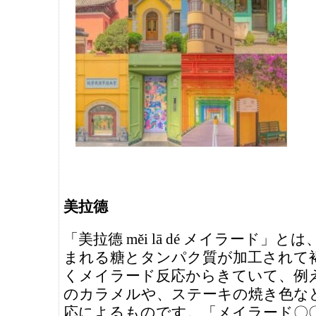
美拉德
「美拉德 měi lā dé メイラード」と
まれる糖とタンパク質が加工されて
くメイラード反応からきていて、例
のカラメルや、ステーキの焼き色な
応によるものです。「メイラード〇