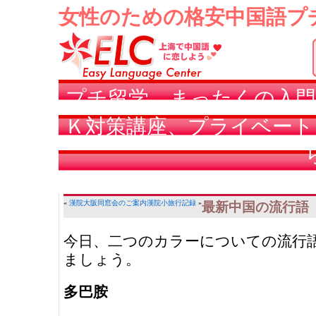
女性のための格安中国語プ
プチ留学、まったくの入門
Ｋ対策講座、プライベート
«
漢院大阪同窓会のご案内
漢院小旅行記録
»
最新中国の流行語
今日、二つのカラーについての流行
ましょう。
多巴胺