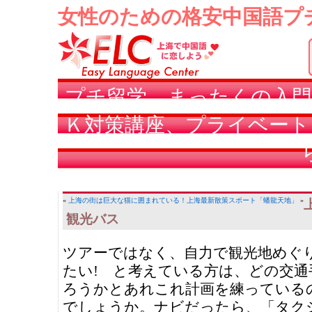
女性のための格安中国語プ
プチ留学、まったくの入門
Ｋ対策講座、プライベート
«
上海の街は巨大な猫に囲まれている！
上海最新散策スポート「蟠龍天地」
»
観光バス
ツアーではなく、自力で観光地めぐ
たい! と考えている方は、どの交通
ろうかとあれこれ計画を練っている
でしょうか。ナビだったら、「タク