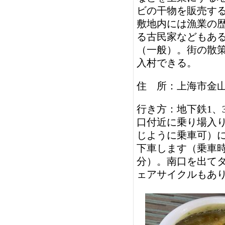
ビの干物を販売す
敷地内には漁業の
る古民家などもある
（一般）。街の散
入村できる。
住 所：上海市金山
行き方：地下鉄1、
口付近に乗り場入
じように乗車可）
下車します（乗車時
分）。南口を出てタ
ェアサイクルもあり