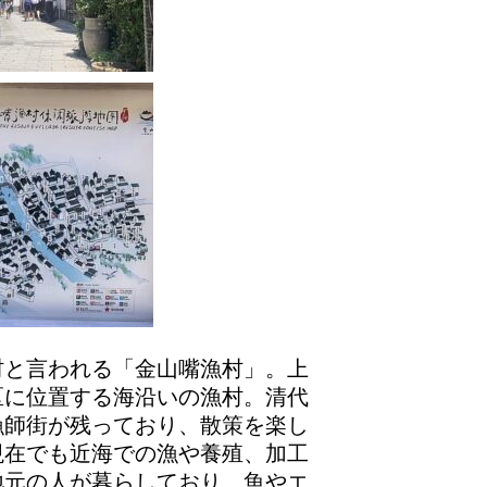
村と言われる「金山嘴漁村」。上
区に位置する海沿いの漁村。清代
漁師街が残っており、散策を楽し
現在でも近海での漁や養殖、加工
地元の人が暮らしており、魚やエ