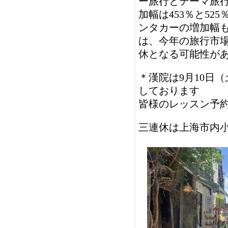
ー旅行とテーマ旅
加幅は453％と5
ンタカーの増加幅も
は、今年の旅行市
休となる可能性が
＊漢院は9月10日（土
しております
皆様のレッスン予
三連休は上海市内