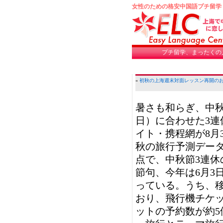
女性のための格安中国語プチ留学
プチ留学、まったくの
«
初秋の上海
週末対面レッスン再開の
暑さも和らぎ、中秋
日）に合わせた3連
イト・携程網が8月3
秋の旅行予測データ
点で、中秋節3連休
節句、今年は6月3
っている。うち、
おり、飛行機チケッ
ットの予約数が約5