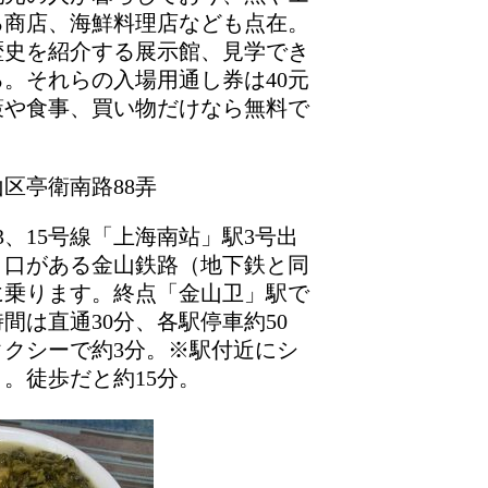
る商店、海鮮料理店なども点在。
歴史を紹介する展示館、見学でき
。それらの入場用通し券は40元
策や食事、買い物だけなら無料で
区亭衛南路88弄
3、15号線「上海南站」駅3号出
り口がある金山鉄路（地下鉄と同
に乗ります。終点「金山卫」駅で
間は直通30分、各駅停車約50
クシーで約3分。※駅付近にシ
。徒歩だと約15分。