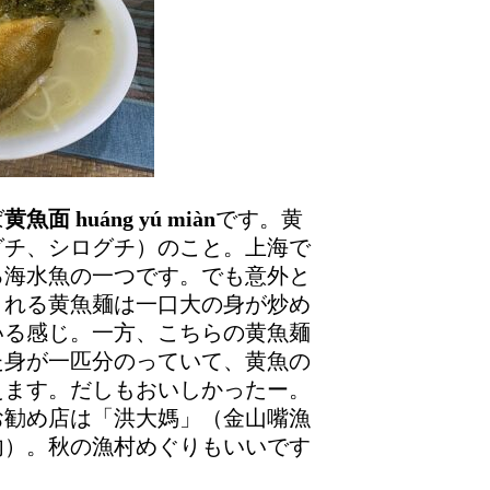
ば
黄魚面 huáng yú miàn
です。黄
グチ、シログチ）のこと。上海で
る海水魚の一つです。でも意外と
される黄魚麺は一口大の身が炒め
いる感じ。一方、こちらの黄魚麺
た身が一匹分のっていて、黄魚の
えます。だしもおいしかったー。
お勧め店は「洪大媽」（金山嘴漁
宿内）。秋の漁村めぐりもいいです