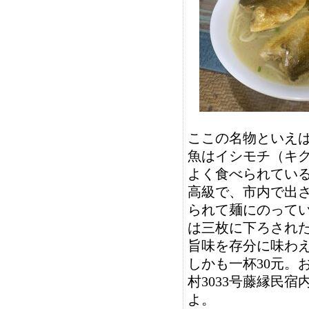
ここの名物といえ
魚はイシモチ（キ
よく食べられてい
高級で、市内で出
られて麺にのって
は三枚に下ろされ
旨味を存分に味わ
しかも一杯30元。
村3033号藤縁民
よ。