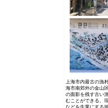
上海市内最古の漁
海市南郊外の金山
の面影を残す古い
むことができる。
などを生業にする