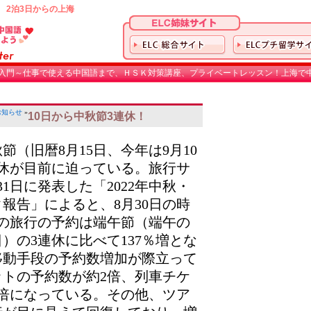
 2泊3日からの上海
入門～仕事で使える中国語まで、ＨＳＫ対策講座、プライベートレッスン！上海で中
お知らせ
»
10日から中秋節3連休！
節（旧暦8月15日、今年は9月10
休が目前に迫っている。旅行サ
1日に発表した「2022年中秋・
報告」によると、8月30日の時
の旅行の予約は端午節（端午の
日）の3連休に比べて137％増とな
移動手段の予約数増加が際立って
トの予約数が約2倍、列車チケ
倍になっている。その他、ツア