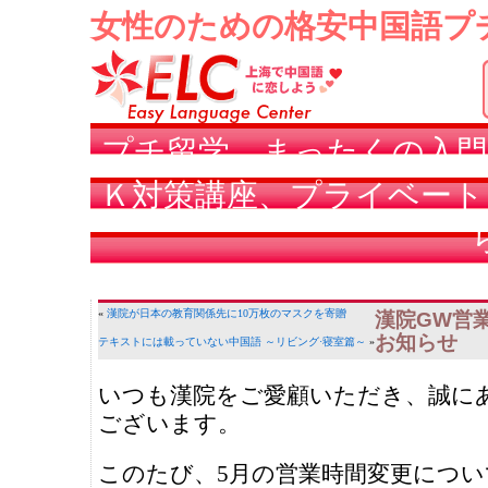
女性のための格安中国語プ
プチ留学、まったくの入門
Ｋ対策講座、プライベート
«
漢院が日本の教育関係先に10万枚のマスクを寄贈
漢院GW営
お知らせ
テキストには載っていない中国語 ～リビング·寝室篇～
»
いつも漢院をご愛顧いただき、誠に
ございます。
このたび、5月の営業時間変更につい