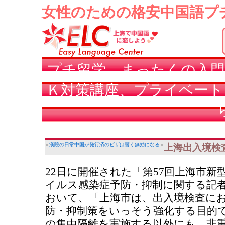
女性のための格安中国語プ
プチ留学、まったくの入門
Ｋ対策講座、プライベート
«
漢院の日常
中国が発行済のビザは暫く無効になる
»
上海出入境検
22日に開催された「第57回上海市新
イルス感染症予防・抑制に関する記
おいて、「上海市は、出入境検査に
防・抑制策をいっそう強化する目的
の集中隔離を実施する以外にも、非