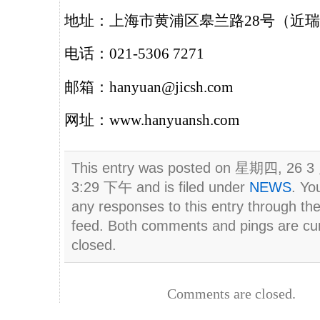
地址：上海市黄浦区皋兰路28号（近
电话：021-5306 7271
邮箱：hanyuan@jicsh.com
网址：www.hanyuansh.com
This entry was posted on 星期四, 26 3 
3:29 下午 and is filed under
NEWS
. Yo
any responses to this entry through th
feed. Both comments and pings are cur
closed.
Comments are closed.