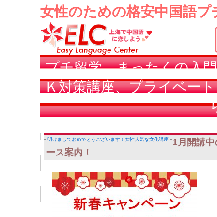
女性のための格安中国語プ
プチ留学、まったくの入門
Ｋ対策講座、プライベート
«
明けましておめでとうございます！
女性人気な文化講座
»
1月開講中
ース案内！