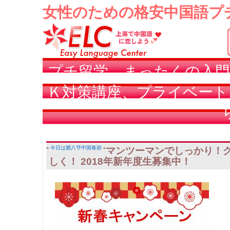
女性のための格安中国語プ
プチ留学、まったくの入門
Ｋ対策講座、プライベート
«
今日は腊八节
中国春節
»
マンツーマンでしっかり！
しく！ 2018年新年度生募集中！