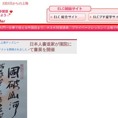
 2泊3日からの上海
入門～仕事で使える中国語まで、ＨＳＫ対策講座、プライベートレッスン！上海で中
は上海ディズニー
日本人書道家が漢院に
て書展を開催
テストを開催されました
»