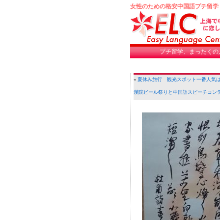
女性のための格安中国語プチ留学
プチ留学、まったくの
«
夏休み旅行 観光スポット一番人気
漢院ビール祭りと中国語スピーチコン