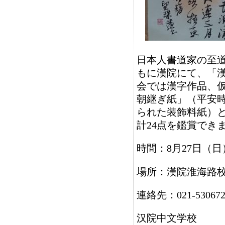
日本人書道家の至
もに漢院にて、「
会では漢字作品、
朝継ぎ紙」（平安
られた装飾料紙）
計24点を鑑賞でき
時間：8月27日（日）～
場所：漢院淮海路校
連絡先：021-530672
汉院中文学校