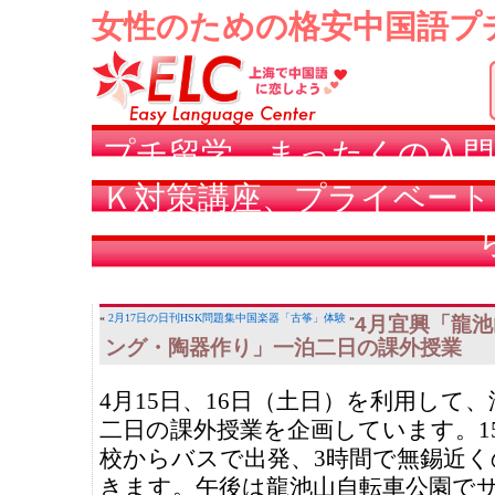
女性のための格安中国語プ
プチ留学、まったくの入門
Ｋ対策講座、プライベート
«
2月17日の日刊HSK問題集
中国楽器「古筝」体験
»
4月宜興「龍
ング・陶器作り」一泊二日の課外授業
4月15日、16日（土日）を利用して
二日の課外授業を企画しています。1
校からバスで出発、3時間で無錫近く
きます。午後は龍池山自転車公園で