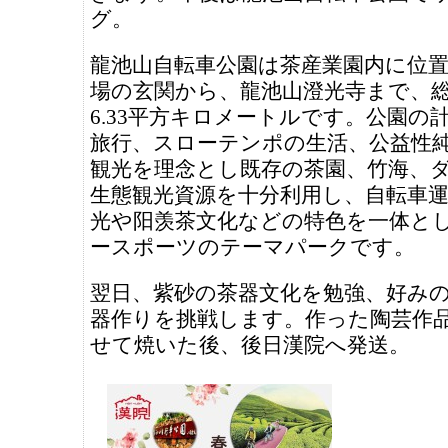
グ。
龍池山自転車公園は茶産業園内に位
場の玄関から、龍池山澄光寺まで、
6.33平方キロメートルです。公園の
旅行、スローテンポの生活、公益性
観光を理念とし既存の茶園、竹海、
生態観光資源を十分利用し、自転車
光や阳羡茶文化などの特色を一体と
ースポーツのテーマパークです。
翌日、紫砂の茶器文化を勉強、好み
器作りを挑戦します。作った陶芸作
せて焼いた後、後日漢院へ発送。