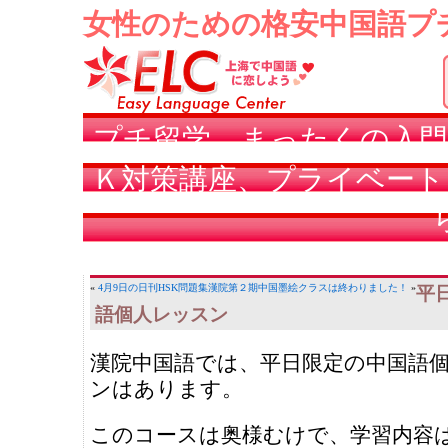
女性のための格安中国語プ
プチ留学、まったくの入門
Ｋ対策講座、プライベート
«
4月9日の日刊HSK問題集
漢院第２期中国墨絵クラスは終わりました！
»
平
語個人レッスン
漢院中国語では、平日限定の中国語
ンはあります。
このコースは奥様むけで、学習内容