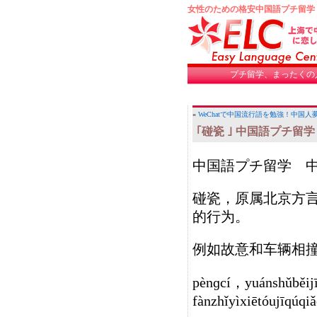
女性のための格安中国語プチ留学
プチ留学、まったくの
«
WeChatで中国流行語を勉強！中国人
｢碰瓷 ｣ 中国語プチ留
中国語プチ留学 
碰瓷，原属北京方
的行为。
例如故意和车辆相
pènɡcí，yuánshǔběij
fànzhǐyìxiētóujīqúq