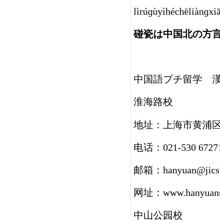
lìrúɡùyìhéchēliànɡ
碰瓷は中国北の方
中国語プチ留学 
淮海路校
地址：上海市黄浦区
电话：021-530 6727
邮箱：hanyuan@jics
网址：www.hanyuans
中山公园校