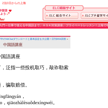
 2泊3日からの上海
入門～仕事で使える中国語まで、ＨＳＫ対策講座、プライベートレッスン！上海で中
夢中のWeChatダウンロードと基本設定を大公開！
日刊HSK回答
»
学 中国語講座
中国語講座
言，泛指一些投机取巧，敲诈勒索
撞，骗取赔偿。
īnɡfānɡyán，
iǎo，qiāozhàlèsuǒdexínɡwéi。