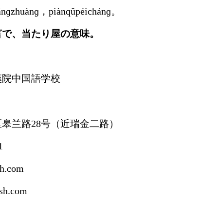
xiānɡzhuànɡ，piànqǔpéichánɡ。
言で、当たり屋の意味。
漢院中国語学校
皋兰路28号（近瑞金二路）
1
h.com
h.com