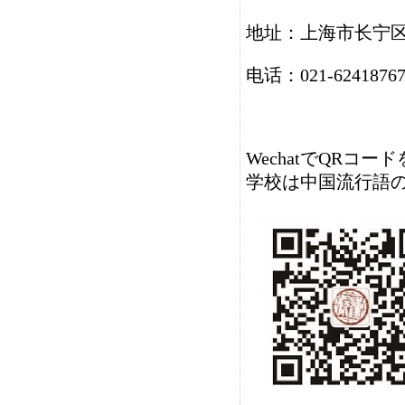
地址：上海市长宁区
电话：021-6241876
WechatでQRコ
学校は中国流行語