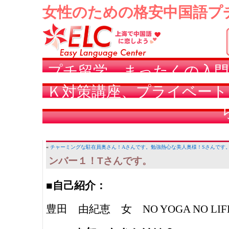
女性のための格安中国語プ
プチ留学、まったくの入門
Ｋ対策講座、プライベート
«
チャーミングな駐在員奥さん！Aさんです。
勉強熱心な美人奥様！Sさんです
ンバー１！Tさんです。
■自己紹介：
豊田 由紀恵 女 NO YOGA NO LIF