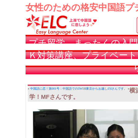
女性のための格安中国語プ
プチ留学、まったくの入門
Ｋ対策講座、プライベート
«
中国語に恋！第001号：中国語での5W1H
東京からお越しのIさんです。
»
横
学！MFさんです。