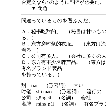
否定文なら↑のように”不”が必要だ。
━━▼ 問題
━━━━━━━━━━━━━━━━━
間違っているものを選ぶんだ。
Ａ．秘书吃甜的。 （秘書は甘いも
る。）
Ｂ．东方穿时髦的衣服。 （東方は
着る。）
Ｃ．公司有多人。 （会社に多くの
Ｄ．东方有不少名牌产品。 （東方
有名ブランド製品
を持っている。）
甜 tián （形容詞） 甘い
时髦 shí máo （形容詞） 流行の
公司 gōng sī （名詞） 会社
名牌 míng pái （名詞） 有名ブ