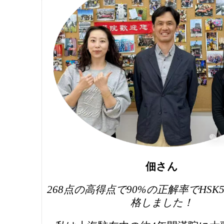
佃さん
268点の高得点で90%の正解率でHSK
格しました！