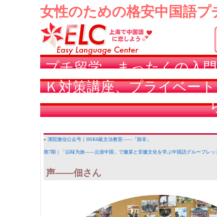
女性のための格安中国語プ
プチ留学、まったくの入門
Ｋ対策講座、プライベート
«
漢院微信公众号｜HSK6級文法教室——「除非」
第7期｜「以味为旅——云游中国」で徽菜と安徽文化を学ぶ中国語グループレッ
声——佃さん