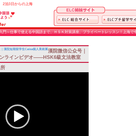
 2泊3日からの上海
入門～仕事で使える中国語まで、ＨＳＫ対策講座、プライベートレッスン！上海で中
漢院短期留学生Carina個人美術展
漢院微信公众号｜
ンラインビデオ——HSK6級文法教室
为所