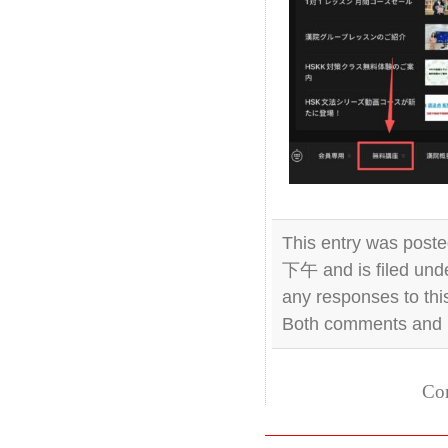
This entry was post
下午 and is filed und
any responses to thi
Both comments and p
Com