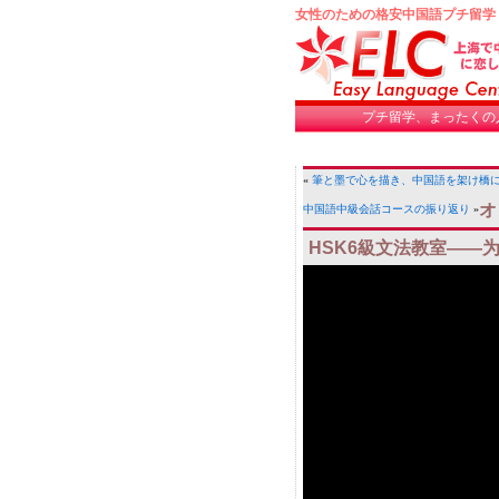
女性のための格安中国語プチ留学
プチ留学、まったくの
«
筆と墨で心を描き、中国語を架け橋に｜
オ
中国語中級会話コースの振り返り
»
HSK6級文法教室——
视
频
播
放
器