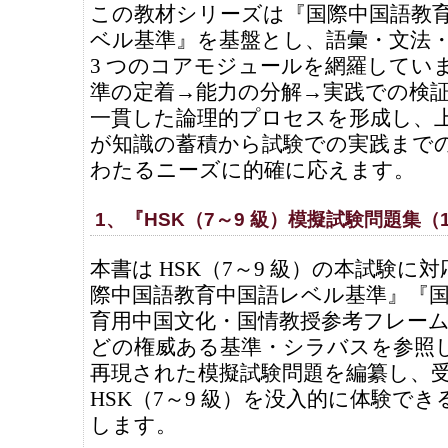
この教材シリーズは『国際中国語教
ベル基準』を基盤とし、語彙・文法
3 つのコアモジュールを網羅してい
準の定着→能力の分解→実践での検
一貫した論理的プロセスを形成し、
が知識の蓄積から試験での実践まで
わたるニーズに的確に応えます。
1、『HSK（7～9 級）模擬試験問題集（
本書は HSK（7～9 級）の本試験に
際中国語教育中国語レベル基準』『
育用中国文化・国情教授参考フレー
どの権威ある基準・シラバスを参照
再現された模擬試験問題を編纂し、
HSK（7～9 級）を没入的に体験で
します。