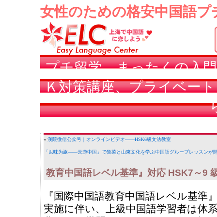
女性のための格安中国語プ
プチ留学、まったくの入門
Ｋ対策講座、プライベート
«
漢院微信公众号｜オンラインビデオ——HSK6級文法教室
「以味为旅——云游中国」で魯菜と山東文化を学ぶ中国語グループレッスンが
教育中国語レベル基準』対応 HSK7～9 
『国際中国語教育中国語レベル基準
実施に伴い、上級中国語学習者は体