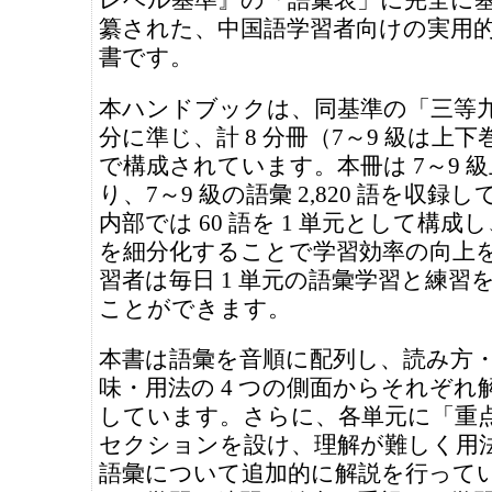
レベル基準』の「語彙表」に完全に
纂された、中国語学習者向けの実用
書です。
本ハンドブックは、同基準の「三等
分に準じ、計 8 分冊（7～9 級は上
で構成されています。本冊は 7～9 
り、7～9 級の語彙 2,820 語を収録
内部では 60 語を 1 単元として構成
を細分化することで学習効率の向上
習者は毎日 1 単元の語彙学習と練習
ことができます。
本書は語彙を音順に配列し、読み方
味・用法の 4 つの側面からそれぞれ
しています。さらに、各単元に「重
セクションを設け、理解が難しく用
語彙について追加的に解説を行って