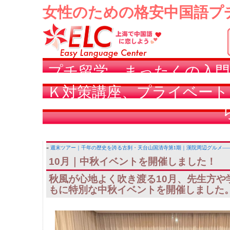
女性のための格安中国語プ
プチ留学、まったくの入門
Ｋ対策講座、プライベート
«
週末ツアー｜千年の歴史を誇る古刹・天台山国清寺
第1期｜漢院周辺グルメ—
10月｜中秋イベントを開催しました！
秋風が心地よく吹き渡る10月、先生方や
もに特別な中秋イベントを開催しました