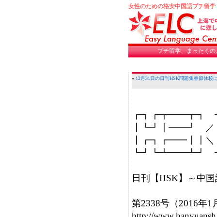
女性のための格安中国語プチ留学
プチ留学、まったくの
«
12月31日の日刊HSK問題集
春節休校
┏┓┏┳━━┳┓　┓
┃┗┛┃━━┛　／     発行
┃┏┓┏━━┃┃＼　
┗┛┗┻━━┻┛　┛
日刊【HSK】～中国
第2338号（2016年1
http://www.hanyuansh.