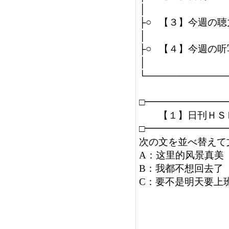
│               

├○   【３】今週の
│                         
├○   【４】今週
│                        
└─────────────
□━━━━━━━━
　　【１】日刊ＨＳ
□━━━━━━━━
次の文を並べ替えて
A：这里的风景真美

B：我都不想回去了

C：要不是明天要上班