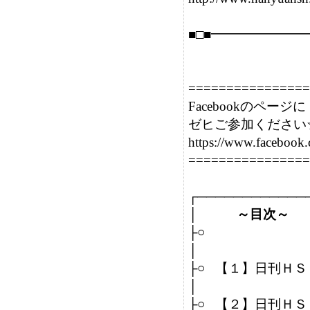
■□■━━━━━━━
================
Facebookのページに

ゼヒご参加ください☆
https://www.facebook
================
┌─────────────
│　　　
～目次～
├○　　                        
│

├○   【１】日刊
│                         
├○   【２】日刊