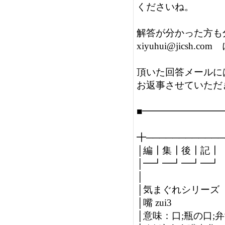
くださいね。

解答が分かった方も
xiyuhui@jics
頂いた回答メールには
お返事させていただき
■━━━━━━━━
╋────────────
│編┃集┃後┃記┃               
│━┛━┛━┛━┛  
│                                 
│気まぐれシリーズ  
│嘴 zui3

│意味：口;瓶の口;弁