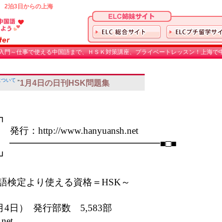
 2泊3日からの上海
入門～仕事で使える中国語まで、ＨＳＫ対策講座、プライベートレッスン！上海で中
について
»
1月4日の日刊HSK問題集


：http://www.hanyuansh.net

 ━━━━━━━━━━━━━━━━■□■ 



語検定より使える資格＝HSK～

月4日）  発行部数　5,583部

net
