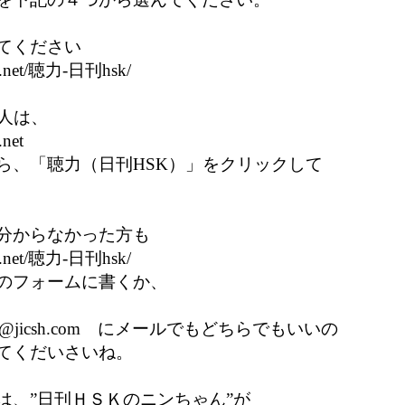
てください

h.net/聴力-日刊hsk/

人は、

net

ら、「聴力（日刊HSK）」をクリックして

分からなかった方も

h.net/聴力-日刊hsk/

のフォームに書くか、

i@jicsh.com　にメールでもどちらでもいいの

てくだいさいね。

、”日刊ＨＳＫのニンちゃん”が
