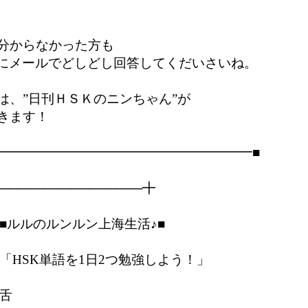
分からなかった方も

h.com　にメールでどしどし回答してくだいさいね。

、”日刊ＨＳＫのニンちゃん”が

ます！

━━━━━━━━━━━━━━━━━━━━■

────────────────╋

                           

■ルルのルンルン上海生活♪■  

                        

「HSK単語を1日2つ勉強しよう！」

舌
