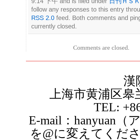
9:14 下午 and is filed under
日刊ＨＳ
follow any responses to this entry thro
RSS 2.0
feed. Both comments and pin
currently closed.
Comments are closed.
漢
上海市黄浦区皋
TEL: +8
E-mail：hanyuan
を@に変えてくだ