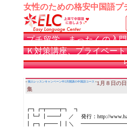
女性のための格安中国語プ
プチ留学、まったくの入門
Ｋ対策講座、プライベート
«
個人レッスンキャンペーン中
2月開講の中国語コース
»
1月８日の日
集
┏┓┏┳━━┳┓　┓

┃┗┛┃━━┛　／     発行：http://www.hanyu
┃┏┓┏━━┃┃＼　 ━━━━━━━━━━