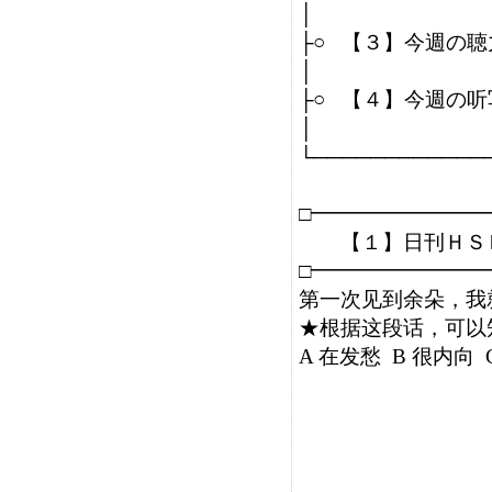
│               

├○   【３】今週の
│                         
├○   【４】今週
│                        
└─────────────
□━━━━━━━━
　　【１】日刊ＨＳ
□━━━━━━━━
第一次见到余朵，我
★根据这段话，可以知
A 在发愁  B 很内向 