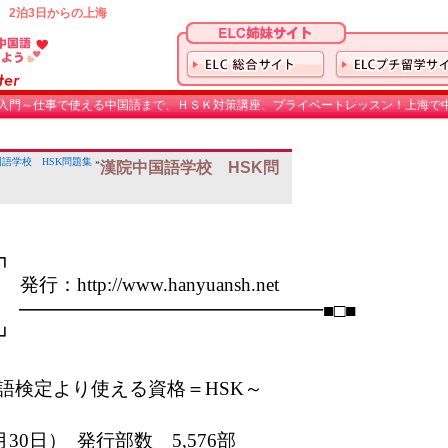
 2泊3日からの上海
入門～仕事で使える中国語まで、ＨＳＫ対策講座、プライベートレッスン！上海で中
語学校 HSK問題集
»
漢院中国語学校 HSK問


：http://www.hanyuansh.net

 ━━━━━━━━━━━━━━━━■□■ 



語検定より使える資格＝HSK～

月30日）  発行部数　5,576部
