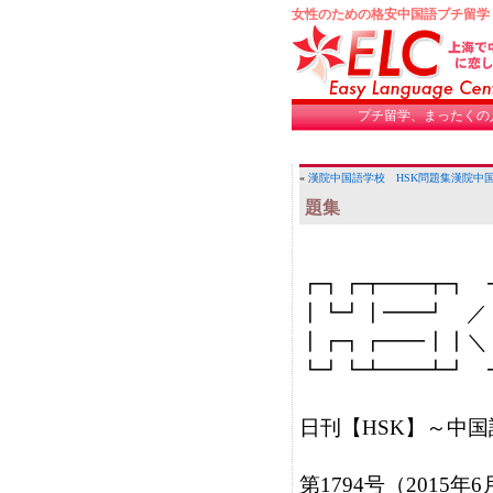
女性のための格安中国語プチ留学
プチ留学、まったくの
«
漢院中国語学校 HSK問題集
漢院中国
題集
┏┓┏┳━━┳┓　┓
┃┗┛┃━━┛　／     発行
┃┏┓┏━━┃┃＼　
┗┛┗┻━━┻┛　┛
日刊【HSK】～中国
第1794号（2015年6