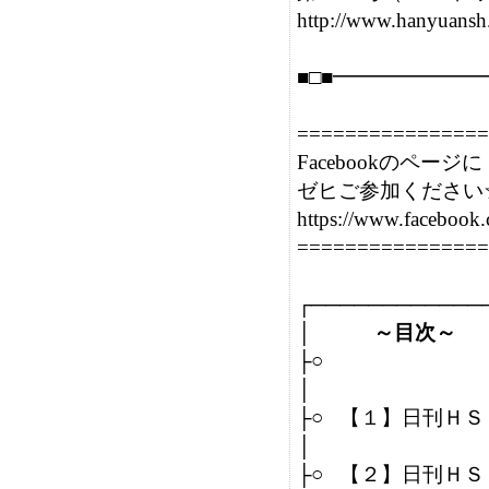
http://www.hanyuansh.
■□■━━━━━━━
================
Facebookのページに

ゼヒご参加ください☆
https://www.facebook
================
┌─────────────
│　　　
～目次～
├○　　                        
│

├○   【１】日刊
│                         
├○   【２】日刊