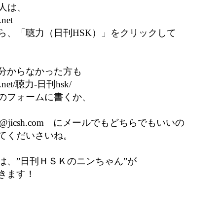
人は、

net

ら、「聴力（日刊HSK）」をクリックして

分からなかった方も

h.net/聴力-日刊hsk/

のフォームに書くか、

i@jicsh.com　にメールでもどちらでもいいの

てくだいさいね。

、”日刊ＨＳＫのニンちゃん”が

ます！
